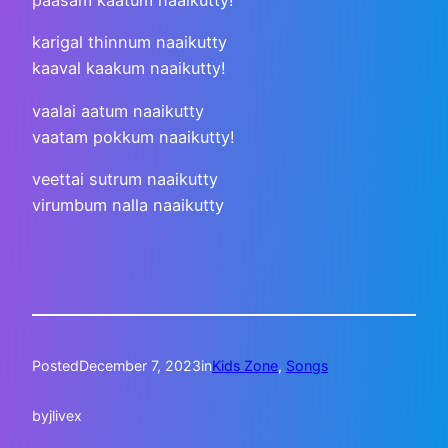
paasam kaatum naaikutty!
karigal thinnum naaikutty
kaaval kaakum naaikutty!
vaalai aatum naaikutty
vaatam pokkum naaikutty!
veettai sutrum naaikutty
virumbum nalla naaikutty
Posted
December 7, 2023
in
Kids Zone
, 
Songs
by
jlivex