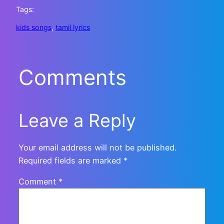
Tags:
kids songs
, 
tamil lyrics
Comments
Leave a Reply
Your email address will not be published.
Required fields are marked
*
Comment
*