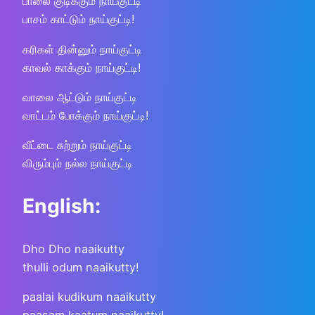
பாலை குடிக்கும் நாய்குட்டி
பாசம் காட்டும் நாய்குட்டி!
கரிகள் தின்னும் நாய்குட்டி
காவல் காக்கும் நாய்குட்டி!
வாலை ஆட்டும் நாய்குட்டி
வாட்டம் போக்கும் நாய்குட்டி!
வீட்டை சுற்றும் நாய்குட்டி
விரும்பும் நல்ல நாய்குட்டி
English:
Dho Dho naaikutty
thulli odum naaikutty!
paalai kudikum naaikutty